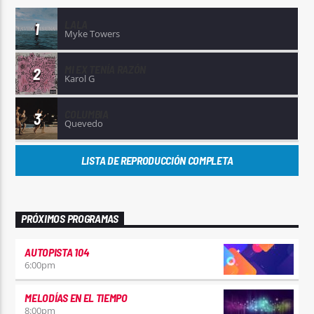
LALA
1
Myke Towers
MI EX TENÍA RAZÓN
2
Karol G
COLUMBIA
3
Quevedo
LISTA DE REPRODUCCIÓN COMPLETA
PRÓXIMOS PROGRAMAS
AUTOPISTA 104
6:00
pm
MELODÍAS EN EL TIEMPO
8:00
pm