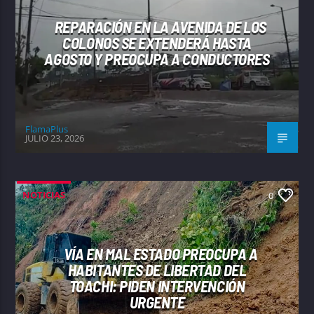
REPARACIÓN EN LA AVENIDA DE LOS
COLONOS SE EXTENDERÁ HASTA
AGOSTO Y PREOCUPA A CONDUCTORES
FlamaPlus
JULIO 23, 2026
NOTICIAS
0
VÍA EN MAL ESTADO PREOCUPA A
HABITANTES DE LIBERTAD DEL
TOACHI: PIDEN INTERVENCIÓN
URGENTE