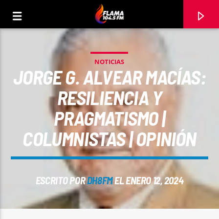
NOTICIAS
JORGE G. ALVEAR MACÍAS:
RESILIENCIA Y
PRAGMATISMO |
COLUMNISTAS | OPINIÓN
ESCRITO POR
DH8FM
EL ENERO 12, 2024
CANCIÓN ACTUAL
TÍTULO
ARTISTA