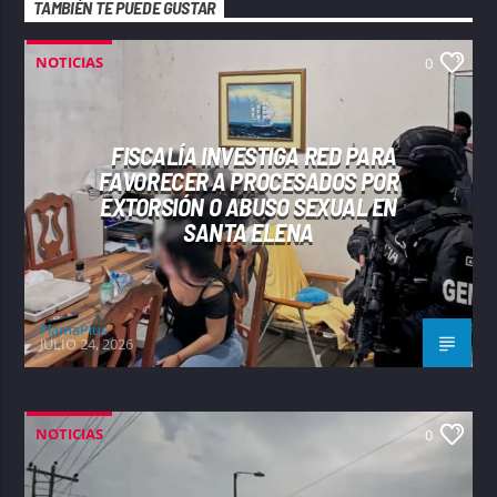
TAMBIÉN TE PUEDE GUSTAR
NOTICIAS
0
FISCALÍA INVESTIGA RED PARA
FAVORECER A PROCESADOS POR
EXTORSIÓN O ABUSO SEXUAL EN
SANTA ELENA
FlamaPlus
JULIO 24, 2026
NOTICIAS
0