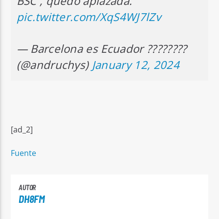
BSC , quedó aplazada.
pic.twitter.com/XqS4WJ7lZv
— Barcelona es Ecuador ????????
(@andruchys)
January 12, 2024
[ad_2]
Fuente
AUTOR
DH8FM