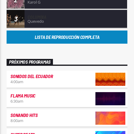
Karol G
COLUMBIA
3
Quevedo
LISTA DE REPRODUCCIÓN COMPLETA
PRÓXIMOS PROGRAMAS
SONIDOS DEL ECUADOR
4:00
am
FLAMA MUSIC
6:30
am
SONANDO HITS
8:00
am