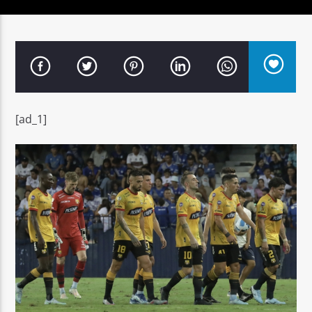
Señal FM
[ad_1]