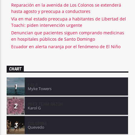
Reparación en la avenida de Los Colonos se extenderá
hasta agosto y preocupa a conductores
Vía en mal estado preocupa a habitantes de Libertad del
Toachi: piden intervención urgente
Denuncian que pacientes siguen comprando medicinas
en hospitales públicos de Santo Domingo
Ecuador en alerta naranja por el fenómeno de El Niño
CHART
LALA
1
Myke Towers
MI EX TENÍA RAZÓN
2
Karol G
COLUMBIA
3
Quevedo