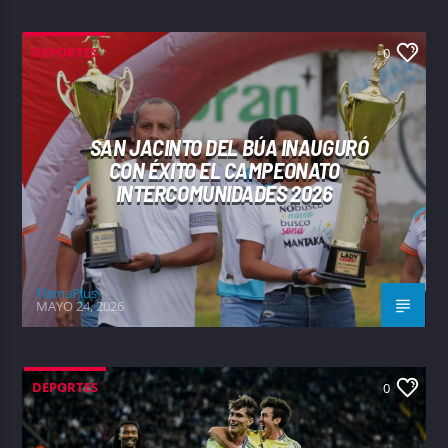
DEPORTES
0
SAN JACINTO DEL BÚA INAUGURÓ
CON ÉXITO EL CAMPEONATO
INTERCOMUNIDADES 2026
FlamaPlus
MAYO 24, 2026
DEPORTES
0