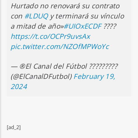
Hurtado no renovará su contrato
con
#LDUQ
y terminará su vínculo
a mitad de año»
#UIOxECDF
????
https://t.co/OCPr9uvsAx
pic.twitter.com/NZOfMPWoYc
— ®El Canal del Fútbol ?????????
(@ElCanalDFutbol)
February 19,
2024
[ad_2]