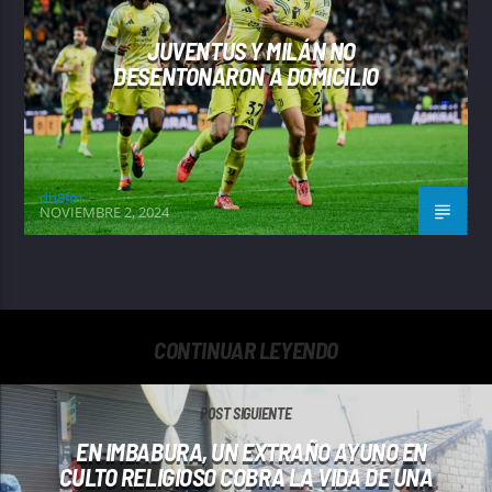
JUVENTUS Y MILÁN NO
DESENTONARON A DOMICILIO
dh8fm
NOVIEMBRE 2, 2024
CONTINUAR LEYENDO
POST SIGUIENTE
EN IMBABURA, UN EXTRAÑO AYUNO EN
CULTO RELIGIOSO COBRA LA VIDA DE UNA