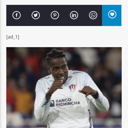
[ad_1]
Señal FM