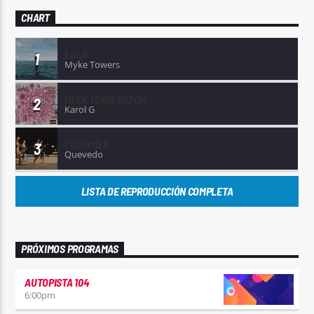
CHART
LALA
1
Myke Towers
MI EX TENÍA RAZÓN
2
Karol G
COLUMBIA
3
Quevedo
LISTA DE REPRODUCCIÓN COMPLETA
PRÓXIMOS PROGRAMAS
AUTOPISTA 104
6:00
pm