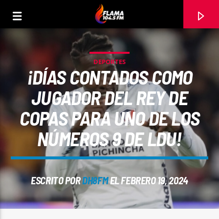
DEPORTES
¡DÍAS CONTADOS COMO
JUGADOR DEL REY DE
COPAS PARA UNO DE LOS
NÚMEROS 9 DE LDU!
ESCRITO POR
DH8FM
EL FEBRERO 19, 2024
CANCIÓN ACTUAL
TÍTULO
ARTISTA