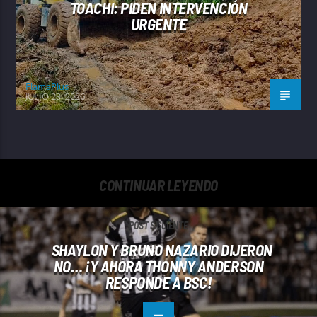
TOACHI: PIDEN INTERVENCIÓN
URGENTE
FlamaPlus
JULIO 23, 2026
CONTINUAR LEYENDO
POST SIGUIENTE
SHAYLON Y BRUNO NAZARIO DIJERON
NO… ¡Y AHORA THONNY ANDERSON
RESPONDE A BSC!