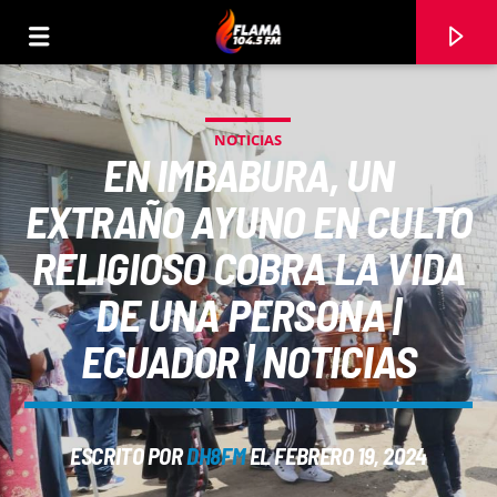
NOTICIAS
EN IMBABURA, UN
EXTRAÑO AYUNO EN CULTO
RELIGIOSO COBRA LA VIDA
DE UNA PERSONA |
ECUADOR | NOTICIAS
CANCIÓN ACTUAL
ESCRITO POR
DH8FM
EL FEBRERO 19, 2024
TÍTULO
ARTISTA