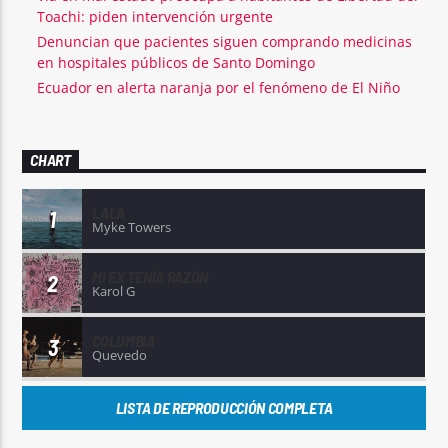
Toachi: piden intervención urgente
Denuncian que pacientes siguen comprando medicinas
en hospitales públicos de Santo Domingo
Ecuador en alerta naranja por el fenómeno de El Niño
CHART
LALA
1
Myke Towers
MI EX TENÍA RAZÓN
2
Karol G
COLUMBIA
3
Quevedo
LISTA DE REPRODUCCIÓN COMPLETA