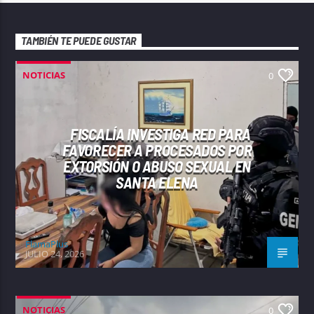
TAMBIÉN TE PUEDE GUSTAR
NOTICIAS
0
FISCALÍA INVESTIGA RED PARA
FAVORECER A PROCESADOS POR
EXTORSIÓN O ABUSO SEXUAL EN
SANTA ELENA
FlamaPlus
JULIO 24, 2026
NOTICIAS
0