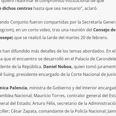
d, quiero reafirmar el compromiso institucional de que
 dichos centros
hasta que sea necesario”, aclaró.
mando Conjunto fueron compartidas por la Secretaría Gener
egcom), en un corto video, tras una reunión del
Consejo de
osepe
) que se realizó la tarde del martes 20 de febrero.
e han difundido más detalles de los temas abordados. En el
 que el encuentro se desarrolló en el Palacio de Carondele
idente de la República,
Daniel Noboa,
quien tomó juramen
é Suing, presidente encargado de la Corte Nacional de Justic
ica Palencia
, ministra de Gobierno y del Interior encargad
amblea Nacional; Mauricio Torres, contralor general del Est
ral del Estado; Arturo Félix, secretario de la Administraci
iller; César Zapata, comandante de la Policía Nacional; Jaim