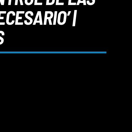
CESARIO’ |
S