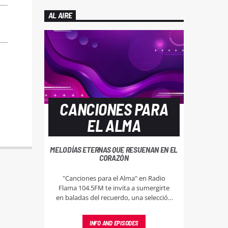
AL AIRE
CANCIONES PARA
EL ALMA
MELODÍAS ETERNAS QUE RESUENAN EN EL
CORAZÓN
"Canciones para el Alma" en Radio
Flama 104.5FM te invita a sumergirte
en baladas del recuerdo, una selección
musical dedicada a los jóvenes del ayer
que desean revivir momentos mágicos
INFO AND EPISODES
a través de las melodías que marcaron