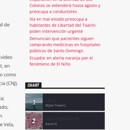
Colonos se extenderá hasta agosto y
preocupa a conductores
Vía en mal estado preocupa a
al de
habitantes de Libertad del Toachi:
piden intervención urgente
Denuncian que pacientes siguen
comprando medicinas en hospitales
públicos de Santo Domingo
 video
Ecuador en alerta naranja por el
fenómeno de El Niño
t, en
to como
ia (CNJ).
CHART
a;
LALA
1
Myke Towers
ado;
ón
MI EX TENÍA RAZÓN
2
e Vela,
Karol G