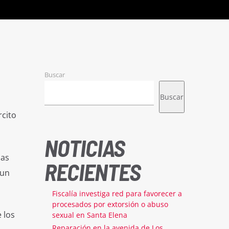
Buscar
Buscar
rcito
NOTICIAS
las
RECIENTES
 un
Fiscalía investiga red para favorecer a
procesados por extorsión o abuso
 los
sexual en Santa Elena
Reparación en la avenida de Los