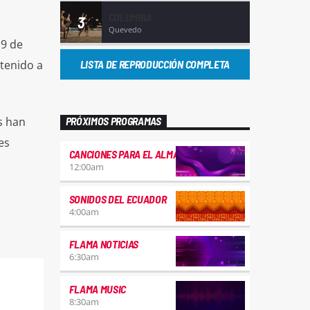
COLUMBIA
3
Quevedo
 9 de
etenido a
LISTA DE REPRODUCCIÓN COMPLETA
s han
PRÓXIMOS PROGRAMAS
es
CANCIONES PARA EL ALMA
12:00
am
SONIDOS DEL ECUADOR
4:00
am
FLAMA NOTICIAS
6:30
am
FLAMA MUSIC
8:30
am