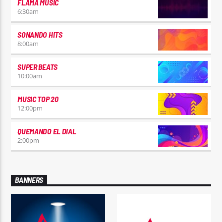
FLAMA MUSIC
6:30
am
SONANDO HITS
8:00
am
SUPER BEATS
10:00
am
MUSIC TOP 20
12:00
pm
QUEMANDO EL DIAL
2:00
pm
BANNERS