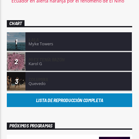
Ecuador en alerta naranja por el fenómeno de El Niño
CHART
LALA
1
Myke Towers
MI EX TENÍA RAZÓN
2
Karol G
COLUMBIA
3
Quevedo
LISTA DE REPRODUCCIÓN COMPLETA
PRÓXIMOS PROGRAMAS