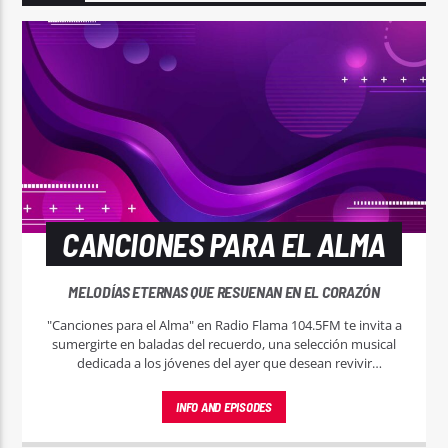
CANCIONES PARA EL ALMA
MELODÍAS ETERNAS QUE RESUENAN EN EL CORAZÓN
"Canciones para el Alma" en Radio Flama 104.5FM te invita a
sumergirte en baladas del recuerdo, una selección musical
dedicada a los jóvenes del ayer que desean revivir
momentos mágicos a través de las melodías que marcaron
su juventud.
INFO AND EPISODES