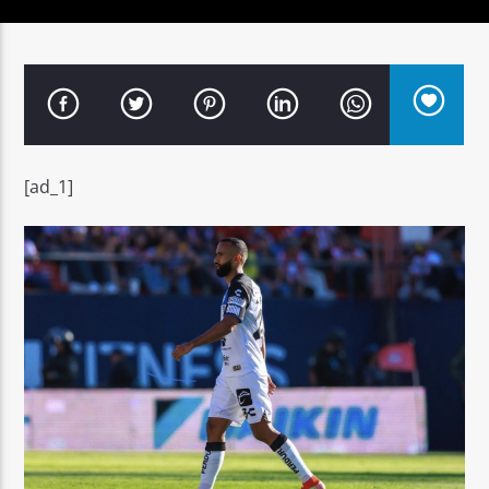
Señal FM
[ad_1]