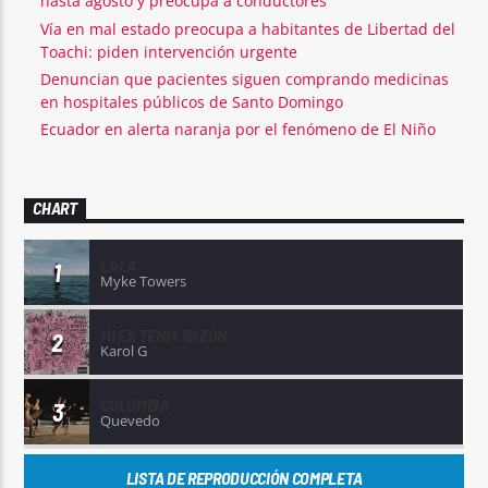
hasta agosto y preocupa a conductores
Vía en mal estado preocupa a habitantes de Libertad del
Toachi: piden intervención urgente
Denuncian que pacientes siguen comprando medicinas
en hospitales públicos de Santo Domingo
Ecuador en alerta naranja por el fenómeno de El Niño
CHART
LALA
1
Myke Towers
MI EX TENÍA RAZÓN
2
Karol G
COLUMBIA
3
Quevedo
LISTA DE REPRODUCCIÓN COMPLETA