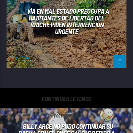
VÍA EN MAL ESTADO PREOCUPA A
HABITANTES DE LIBERTAD DEL
TOACHI: PIDEN INTERVENCIÓN
URGENTE
FlamaPlus
JULIO 23, 2026
CONTINUAR LEYENDO
POST SIGUIENTE
BILLY ARCE NO PUDO CONTINUAR SU
RACHA CON EL ONCE CALDAS DEBIDO A