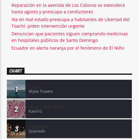
Reparación en la avenida de Los Colonos se extenderá
hasta agosto y preocupa a conductores
Vía en mal estado preocupa a habitantes de Libertad del
Toachi: piden intervención urgente
Denuncian que pacientes siguen comprando medicinas
en hospitales públicos de Santo Domingo
Ecuador en alerta naranja por el fenómeno de El Niño
CHART
LALA
1
Myke Towers
MI EX TENÍA RAZÓN
2
Karol G
COLUMBIA
3
Quevedo