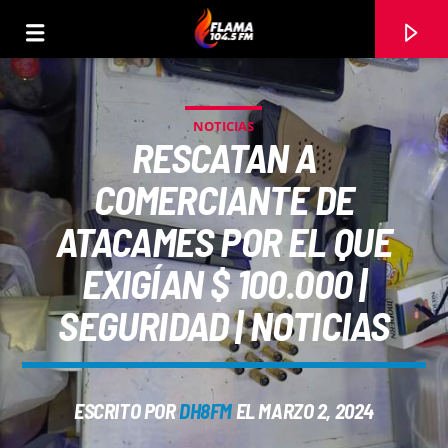
NOTICIAS
RESCATAN A
COMERCIANTE DE
ATACAMES POR EL QUE
EXIGÍAN $ 100.000 |
SEGURIDAD | NOTICIAS
CANCIÓN ACTUAL
ESCRITO POR
DH8FM
EL MARZO 2, 2024
TÍTULO
ARTISTA