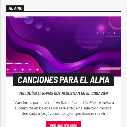
AL AIRE
CANCIONES PARA EL ALMA
MELODÍAS ETERNAS QUE RESUENAN EN EL CORAZÓN
"Canciones para el Alma" en Radio Flama 104.5FM te invita a
sumergirte en baladas del recuerdo, una selección musical
dedicada a los jóvenes del ayer que desean revivir
momentos mágicos a través de las melodías que marcaron
su juventud.
INFO AND EPISODES