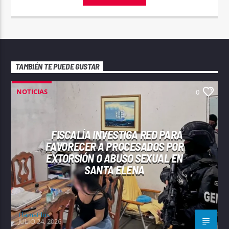
TAMBIÉN TE PUEDE GUSTAR
NOTICIAS
0
FISCALÍA INVESTIGA RED PARA
FAVORECER A PROCESADOS POR
EXTORSIÓN O ABUSO SEXUAL EN
SANTA ELENA
FlamaPlus
JULIO 24, 2026