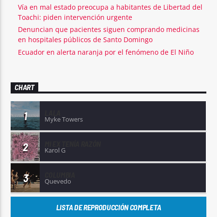
Vía en mal estado preocupa a habitantes de Libertad del
Toachi: piden intervención urgente
Denuncian que pacientes siguen comprando medicinas
en hospitales públicos de Santo Domingo
Ecuador en alerta naranja por el fenómeno de El Niño
CHART
LALA
1
Myke Towers
MI EX TENÍA RAZÓN
2
Karol G
COLUMBIA
3
Quevedo
LISTA DE REPRODUCCIÓN COMPLETA