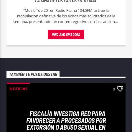
LA CIMA DE LOS ÉXITOS EN TU DIAL
"Music Top 20" en Radio Flama 104.5FM te trae la
recopilación definitiva de los éxitos más solicitados de la
semana, presentando un conteo regresivo con las canciones
que están marcando el pulso del momento.
INFO AND EPISODES
TAMBIÉN TE PUEDE GUSTAR
NOTICIAS
0
FISCALÍA INVESTIGA RED PARA
FAVORECER A PROCESADOS POR
EXTORSIÓN O ABUSO SEXUAL EN