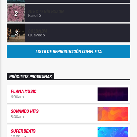
MI EX TENÍA RAZÓN
2
Karol G
COLUMBIA
3
Quevedo
LISTA DE REPRODUCCIÓN COMPLETA
PRÓXIMOS PROGRAMAS
FLAMA MUSIC
6:30
am
SONANDO HITS
8:00
am
SUPER BEATS
10:00
am