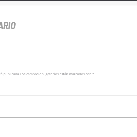
ARIO
erá publicada.Los campos obligatorios están marcados con *