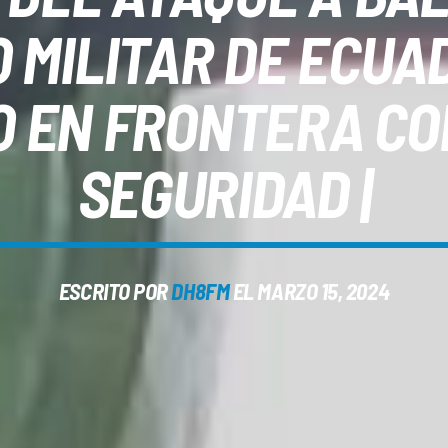
 MILITAR DE ECU
 EN FRONTERA CON
SEGURIDAD |
ESCRITO POR
DH8FM
EL MARZO 15, 2024