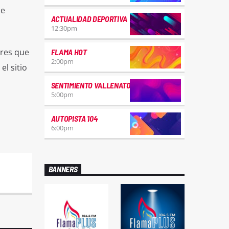
de
ACTUALIDAD DEPORTIVA
12:30
pm
ares que
FLAMA HOT
2:00
pm
l sitio
SENTIMIENTO VALLENATO
5:00
pm
AUTOPISTA 104
6:00
pm
BANNERS