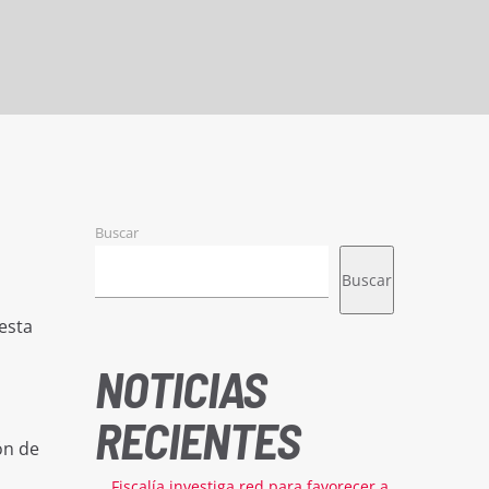
Buscar
Buscar
esta
NOTICIAS
RECIENTES
ón de
Fiscalía investiga red para favorecer a