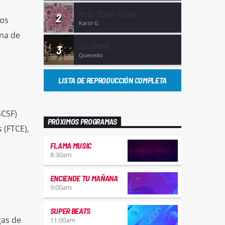
MI EX TENÍA RAZÓN
2
los
Karol G
ana de
COLUMBIA
3
Quevedo
LISTA DE REPRODUCCIÓN COMPLETA
SCSF)
PRÓXIMOS PROGRAMAS
 (FTCE),
FLAMA MUSIC
8:30
am
ENCIENDE TU MAÑANA
9:00
am
SUPER BEATS
gas de
11:00
am