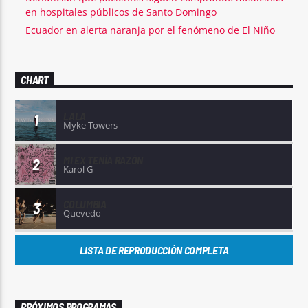
en hospitales públicos de Santo Domingo
Ecuador en alerta naranja por el fenómeno de El Niño
CHART
LALA
1
Myke Towers
MI EX TENÍA RAZÓN
2
Karol G
COLUMBIA
3
Quevedo
LISTA DE REPRODUCCIÓN COMPLETA
PRÓXIMOS PROGRAMAS