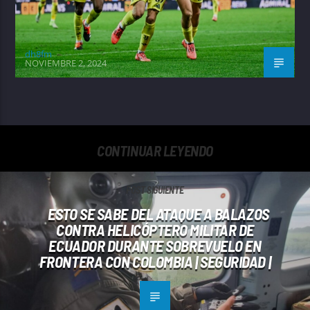
dh8fm
NOVIEMBRE 2, 2024
CONTINUAR LEYENDO
POST SIGUIENTE
ESTO SE SABE DEL ATAQUE A BALAZOS
CONTRA HELICÓPTERO MILITAR DE
ECUADOR DURANTE SOBREVUELO EN
FRONTERA CON COLOMBIA | SEGURIDAD |