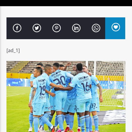
Señal FM
[ad_1]