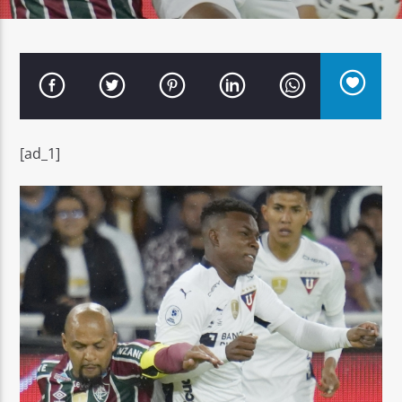
Señal FM
[ad_1]