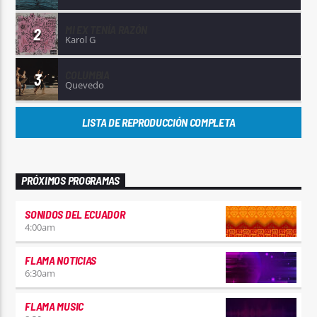
MI EX TENÍA RAZÓN
2
Karol G
COLUMBIA
3
Quevedo
LISTA DE REPRODUCCIÓN COMPLETA
PRÓXIMOS PROGRAMAS
SONIDOS DEL ECUADOR
4:00
am
FLAMA NOTICIAS
6:30
am
FLAMA MUSIC