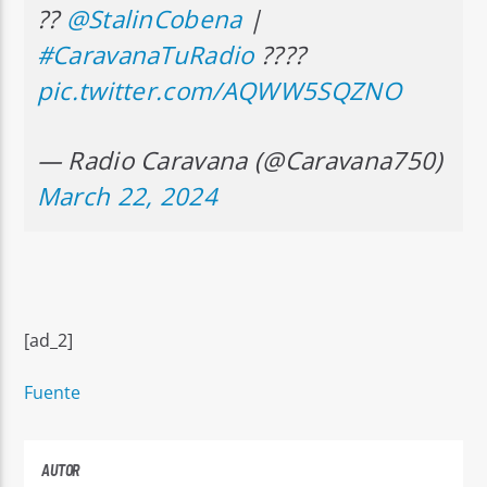
??
@StalinCobena
|
#CaravanaTuRadio
????
pic.twitter.com/AQWW5SQZNO
— Radio Caravana (@Caravana750)
March 22, 2024
[ad_2]
Fuente
AUTOR