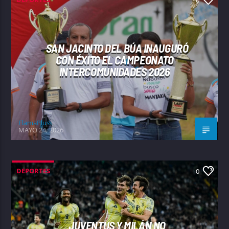
0
SAN JACINTO DEL BÚA INAUGURÓ
CON ÉXITO EL CAMPEONATO
INTERCOMUNIDADES 2026
FlamaPlus
MAYO 24, 2026
DEPORTES
0
JUVENTUS Y MILÁN NO