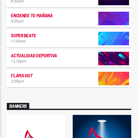
8:30
am
ENCIENDE TU MAÑANA
9:00
am
SUPER BEATS
11:00
am
ACTUALIDAD DEPORTIVA
12:30
pm
FLAMA HOT
2:00
pm
BANNERS