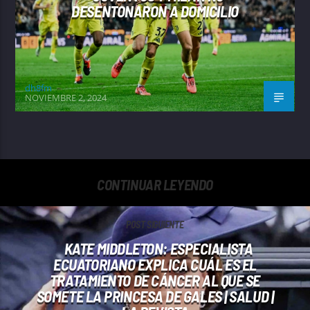
DESENTONARON A DOMICILIO
dh8fm
NOVIEMBRE 2, 2024
CONTINUAR LEYENDO
POST SIGUIENTE
KATE MIDDLETON: ESPECIALISTA
ECUATORIANO EXPLICA CUÁL ES EL
TRATAMIENTO DE CÁNCER AL QUE SE
SOMETE LA PRINCESA DE GALES | SALUD |