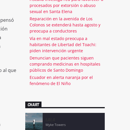
procesados por extorsión o abuso
sexual en Santa Elena
Reparación en la avenida de Los
 pensó
Colonos se extenderá hasta agosto y
ción
preocupa a conductores
a
Vía en mal estado preocupa a
habitantes de Libertad del Toachi:
a
piden intervención urgente
Denuncian que pacientes siguen
comprando medicinas en hospitales
o al que
públicos de Santo Domingo
Ecuador en alerta naranja por el
fenómeno de El Niño
CHART
LALA
1
n
Myke Towers