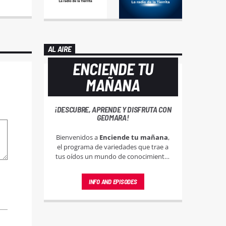
AL AIRE
ENCIENDE TU
MAÑANA
¡DESCUBRE, APRENDE Y DISFRUTA CON
GEOMARA!
Bienvenidos a
Enciende tu mañana
,
el programa de variedades que trae a
tus oídos un mundo de conocimiento,
música y entretenimiento en Radio
Flama 104.5FM. Conducido por la
INFO AND EPISODES
carismática Geomara Rodríguez, este
espacio está diseñado para enriquecer,
inspirar y entretener a nuestra diversa
audiencia.