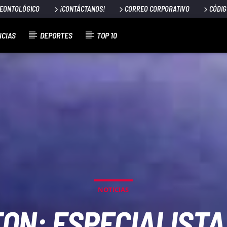
DEONTOLÓGICO
¡CONTÁCTANOS!
CORREO CORPORATIVO
CÓDIG
ICIAS
DEPORTES
TOP 10
NOTICIAS
ON: ESPECIALIST