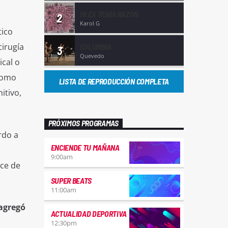
MI EX TENÍA RAZÓN
2
Karol G
tico
irugía
COLUMBIA
3
Quevedo
ical o
como
LISTA DE REPRODUCCIÓN COMPLETA
itivo,
PRÓXIMOS PROGRAMAS
rdo a
ENCIENDE TU MAÑANA
9:00
am
uce de
SUPER BEATS
11:00
am
agregó
ACTUALIDAD DEPORTIVA
12:30
pm