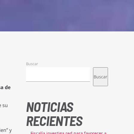
Buscar
Buscar
sa de
NOTICIAS
e su
RECIENTES
ien” y
Fiscalía investiga red para favorecer a