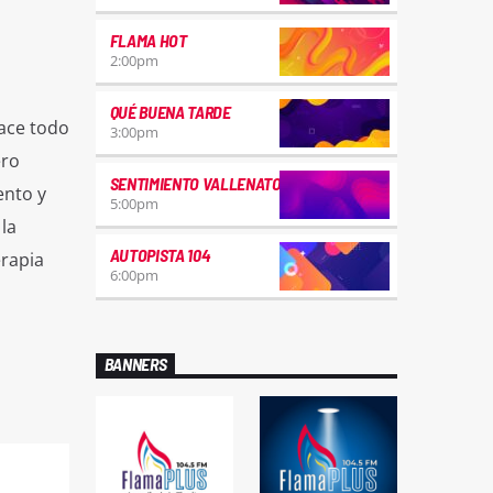
FLAMA HOT
2:00
pm
QUÉ BUENA TARDE
hace todo
3:00
pm
ero
SENTIMIENTO VALLENATO
ento y
5:00
pm
la
AUTOPISTA 104
erapia
6:00
pm
BANNERS