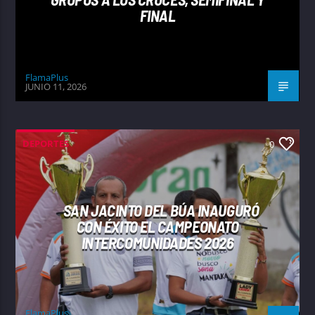
FINAL
FlamaPlus
JUNIO 11, 2026
DEPORTES
0
SAN JACINTO DEL BÚA INAUGURÓ
CON ÉXITO EL CAMPEONATO
INTERCOMUNIDADES 2026
FlamaPlus