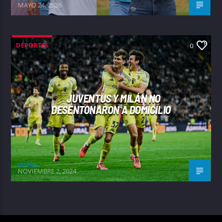
MAYO 24, 2026
DEPORTES
0
JUVENTUS Y MILÁN NO
DESENTONARON A DOMICILIO
dh8fm
NOVIEMBRE 2, 2024