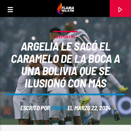
DEPORTES
ARGELIA LE SACÓ EL
CARAMELO DE LA BOCA A
UNA BOLIVIA QUE SE
ILUSIONÓ CON MÁS
ESCRITO POR
DH8FM
EL MARZO 22, 2024
CANCIÓN ACTUAL
TÍTULO
ARTISTA