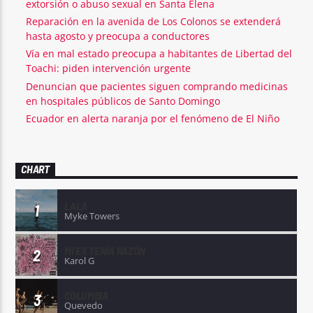
extorsión o abuso sexual en Santa Elena
Reparación en la avenida de Los Colonos se extenderá
hasta agosto y preocupa a conductores
Vía en mal estado preocupa a habitantes de Libertad del
Toachi: piden intervención urgente
Denuncian que pacientes siguen comprando medicinas
en hospitales públicos de Santo Domingo
Ecuador en alerta naranja por el fenómeno de El Niño
CHART
LALA
1
Myke Towers
MI EX TENÍA RAZÓN
2
Karol G
COLUMBIA
3
Quevedo