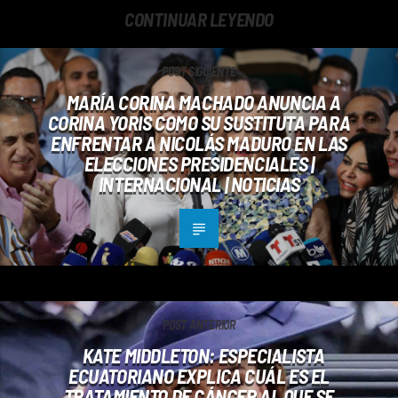
CONTINUAR LEYENDO
POST SIGUIENTE
MARÍA CORINA MACHADO ANUNCIA A
CORINA YORIS COMO SU SUSTITUTA PARA
ENFRENTAR A NICOLÁS MADURO EN LAS
ELECCIONES PRESIDENCIALES |
INTERNACIONAL | NOTICIAS
POST ANTERIOR
KATE MIDDLETON: ESPECIALISTA
ECUATORIANO EXPLICA CUÁL ES EL
TRATAMIENTO DE CÁNCER AL QUE SE