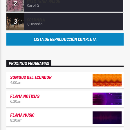
MI EX TENÍA RAZÓN
2
Karol G
COLUMBIA
3
Quevedo
LISTA DE REPRODUCCIÓN COMPLETA
PRÓXIMOS PROGRAMAS
SONIDOS DEL ECUADOR
4:00
am
FLAMA NOTICIAS
6:30
am
FLAMA MUSIC
8:30
am