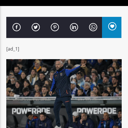
Señal FM
[ad_1]