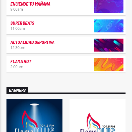
ENCIENDE TU MAÑANA
9:00
am
SUPER BEATS
11:00
am
ACTUALIDAD DEPORTIVA
12:30
pm
FLAMA HOT
2:00
pm
BANNERS