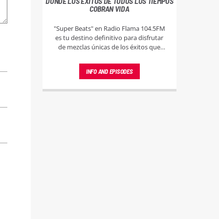
DONDE LOS ÉXITOS DE TODOS LOS TIEMPOS
COBRAN VIDA
"Super Beats" en Radio Flama 104.5FM
es tu destino definitivo para disfrutar
de mezclas únicas de los éxitos que
han marcado cada época. Sintonízanos
y vive la magia de la música sin pausa.
INFO AND EPISODES