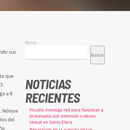
Buscar
ndo sus
Buscar
rta que
NOTICIAS
3.
RECIENTES
ga a $
Fiscalía investiga red para favorecer a
s. Nótese
procesados por extorsión o abuso
tos del
sexual en Santa Elena
eño
Reparación en la avenida de Los