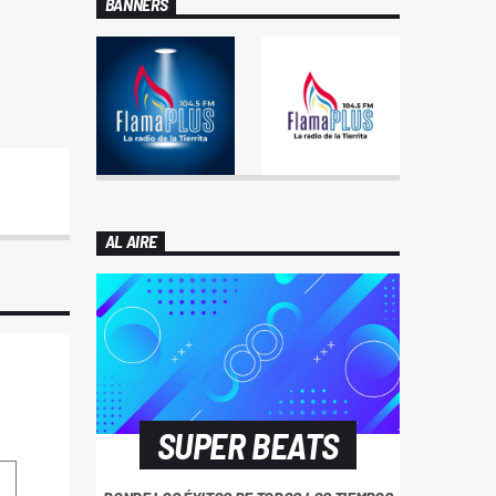
BANNERS
AL AIRE
SUPER BEATS