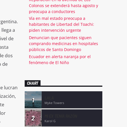
Colonos se extenderá hasta agosto y
preocupa a conductores
Vía en mal estado preocupa a
rgentina.
habitantes de Libertad del Toachi:
llega a
piden intervención urgente
Denuncian que pacientes siguen
ivel de
comprando medicinas en hospitales
asta
públicos de Santo Domingo
de dos
Ecuador en alerta naranja por el
fenómeno de El Niño
o de
CHART
e lucran
ización,
LALA
1
Myke Towers
te
dor
MI EX TENÍA RAZÓN
2
o
Karol G