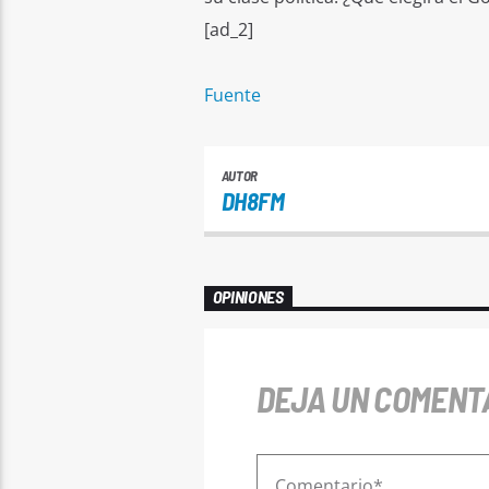
[ad_2]
Fuente
AUTOR
DH8FM
OPINIONES
DEJA UN COMENT