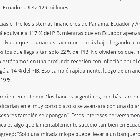
e Ecuador a $ 42.129 millones.
ias entre los sistemas financieros de Panamá, Ecuador y A
á equivale a 117 % del PIB, mientras que en Ecuador apenas 
e olvidar que podríamos caer mucho más bajo, llegando al n
itos que llega a tan solo 22 % del PIB. No olvidemos que, h
o estábamos en una profunda recesión con inflación anual 
llegó a 14 % del PIB. Eso cambió rápidamente, luego de un añ
 19 %.
 recientemente que “los bancos argentinos, que básicament
dicarían en el muy corto plazo si se avanzara con una dolar
asesores también se opongan”. Estos intereses perversamen
banca es algo que lamentablemente sucedió también en Ecua
agregó: “Solo una mirada miope puede llevar a un banquer