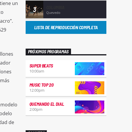
 tiene un
COLUMBIA
3
co
Quevedo
acro”.
LISTA DE REPRODUCCIÓN COMPLETA
629
PRÓXIMOS PROGRAMAS
llones
uador
SUPER BEATS
llones
10:00
am
s más
MUSIC TOP 20
12:00
pm
QUEMANDO EL DIAL
u modelo
2:00
pm
modelo
idad de