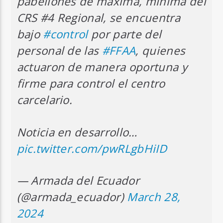
pabellones de máxima, mínima del
CRS #4 Regional, se encuentra
bajo
#control
por parte del
personal de las
#FFAA
, quienes
actuaron de manera oportuna y
firme para control el centro
carcelario.
Noticia en desarrollo…
pic.twitter.com/pwRLgbHiID
— Armada del Ecuador
(@armada_ecuador)
March 28,
2024