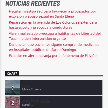
NOTICIAS RECIENTES
Fiscalía investiga red para favorecer a procesados por
extorsión o abuso sexual en Santa Elena
Reparación en la avenida de Los Colonos se extenderá
hasta agosto y preocupa a conductores
Vía en mal estado preocupa a habitantes de Libertad del
Toachi: piden intervención urgente
Denuncian que pacientes siguen comprando medicinas
en hospitales públicos de Santo Domingo
Ecuador en alerta naranja por el fenómeno de El Niño
CHART
LALA
1
Myke Towers
MI EX TENÍA RAZÓN
2
Karol G