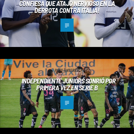
CONFIESA QUE ATAJÓ NERVIOSO EN LA
DERROTA CONTRA ITALIA!
POST ANTERIOR
INDEPENDIENTE JUNIORS SONRIÓ POR
PRIMERA VEZ EN SERIE B