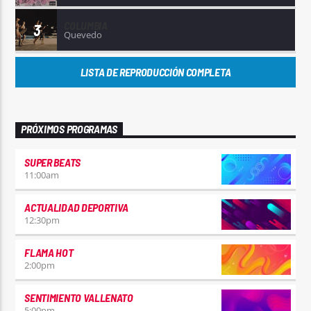
COLUMBIA
3
Quevedo
LISTA DE REPRODUCCIÓN COMPLETA
PRÓXIMOS PROGRAMAS
SUPER BEATS
11:00
am
ACTUALIDAD DEPORTIVA
12:30
pm
FLAMA HOT
2:00
pm
SENTIMIENTO VALLENATO
5:00
pm