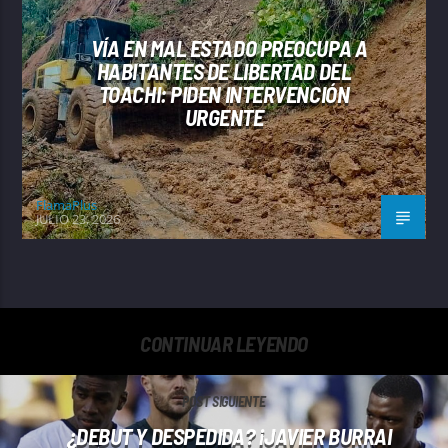
VÍA EN MAL ESTADO PREOCUPA A
HABITANTES DE LIBERTAD DEL
TOACHI: PIDEN INTERVENCIÓN
URGENTE
FlamaPlus
JULIO 23, 2026
CONTINUAR LEYENDO
POST SIGUIENTE
¿DEBUT Y DESPEDIDA? ¡JAVIER BURRAI