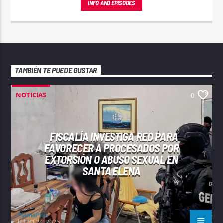
INFO AND EPISODES
TAMBIÉN TE PUEDE GUSTAR
NOTICIAS
0
FISCALÍA INVESTIGA RED PARA
FAVORECER A PROCESADOS POR
EXTORSIÓN O ABUSO SEXUAL EN
SANTA ELENA
FlamaPlus
JULIO 24, 2026