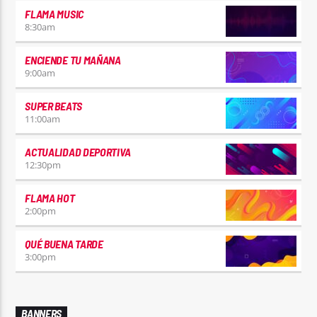
FLAMA MUSIC
8:30
am
ENCIENDE TU MAÑANA
9:00
am
SUPER BEATS
11:00
am
ACTUALIDAD DEPORTIVA
12:30
pm
FLAMA HOT
2:00
pm
QUÉ BUENA TARDE
3:00
pm
BANNERS