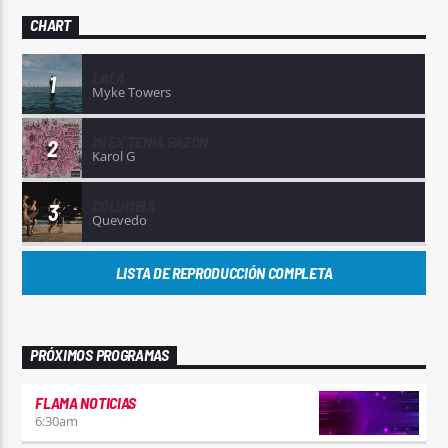
CHART
LALA
1
Myke Towers
MI EX TENÍA RAZÓN
2
Karol G
COLUMBIA
3
Quevedo
LISTA DE REPRODUCCIÓN COMPLETA
PRÓXIMOS PROGRAMAS
FLAMA NOTICIAS
6:30
am