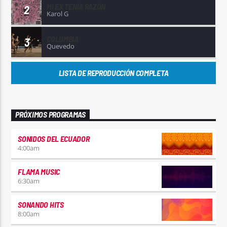
MI EX TENÍA RAZÓN
2
Karol G
COLUMBIA
3
Quevedo
LISTA DE REPRODUCCIÓN COMPLETA
PRÓXIMOS PROGRAMAS
SONIDOS DEL ECUADOR
4:00
am
FLAMA MUSIC
6:30
am
SONANDO HITS
8:00
am