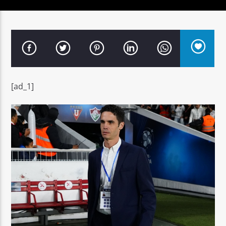
Señal FM
[ad_1]