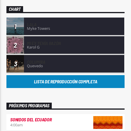
CHART
LALA
1
Myke Towers
MI EX TENÍA RAZÓN
2
Karol G
COLUMBIA
3
Quevedo
LISTA DE REPRODUCCIÓN COMPLETA
PRÓXIMOS PROGRAMAS
SONIDOS DEL ECUADOR
4:00
am