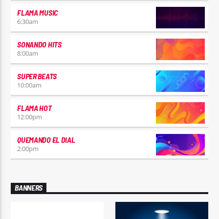
FLAMA MUSIC
6:30
am
SONANDO HITS
8:00
am
SUPER BEATS
10:00
am
FLAMA HOT
12:00
pm
QUEMANDO EL DIAL
2:00
pm
BANNERS