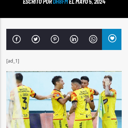
ESCRITO POR
DH8FM
EL MAYO 5, 2024
Señal FM
[ad_1]