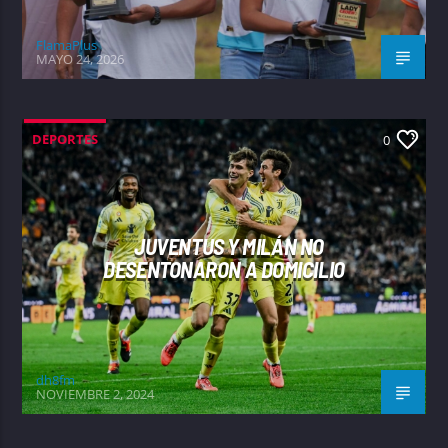
FlamaPlus
MAYO 24, 2026
DEPORTES
0
JUVENTUS Y MILÁN NO
DESENTONARON A DOMICILIO
dh8fm
NOVIEMBRE 2, 2024