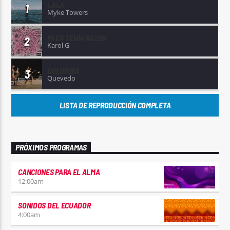
LALA
1
Myke Towers
MI EX TENÍA RAZÓN
2
Karol G
COLUMBIA
3
Quevedo
LISTA DE REPRODUCCIÓN COMPLETA
PRÓXIMOS PROGRAMAS
CANCIONES PARA EL ALMA
12:00
am
SONIDOS DEL ECUADOR
4:00
am