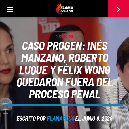
NOTICIAS
CASO PROGEN: INÉS
MANZANO, ROBERTO
LUQUE Y FÉLIX WONG
QUEDARON FUERA DEL
PROCESO PENAL
CANCIÓN ACTUAL
ESCRITO POR
FLAMAPLUS
EL JUNIO 9, 2026
TÍTULO
ARTISTA