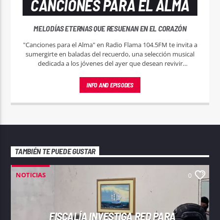
CANCIONES PARA EL ALMA
MELODÍAS ETERNAS QUE RESUENAN EN EL CORAZÓN
"Canciones para el Alma" en Radio Flama 104.5FM te invita a
sumergirte en baladas del recuerdo, una selección musical
dedicada a los jóvenes del ayer que desean revivir
momentos mágicos a través de las melodías que marcaron
su juventud.
INFO AND EPISODES
TAMBIÉN TE PUEDE GUSTAR
NOTICIAS
0
FISCALÍA INVESTIGA RED PARA