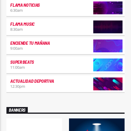
FLAMA NOTICIAS
6:30
am
FLAMA MUSIC
8:30
am
ENCIENDE TU MAÑANA
9:00
am
SUPER BEATS
11:00
am
ACTUALIDAD DEPORTIVA
12:30
pm
BANNERS