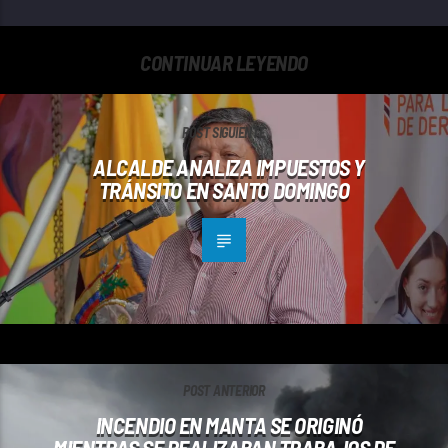
CONTINUAR LEYENDO
POST SIGUIENTE
ALCALDE ANALIZA IMPUESTOS Y
TRÁNSITO EN SANTO DOMINGO
POST ANTERIOR
INCENDIO EN MANTA SE ORIGINÓ
MIENTRAS SE REALIZABAN TRABAJOS DE