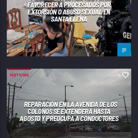
FAVORECER A PROCESADOS POR
EXTORSIÓN O ABUSO SEXUAL EN
SANTA ELENA
FlamaPlus
JULIO 24, 2026
NOTICIAS
0
REPARACIÓN EN LA AVENIDA DE LOS
COLONOS SE EXTENDERÁ HASTA
AGOSTO Y PREOCUPA A CONDUCTORES