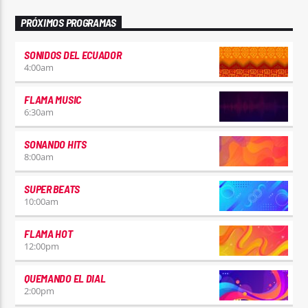
PRÓXIMOS PROGRAMAS
SONIDOS DEL ECUADOR
4:00
am
FLAMA MUSIC
6:30
am
SONANDO HITS
8:00
am
SUPER BEATS
10:00
am
FLAMA HOT
12:00
pm
QUEMANDO EL DIAL
2:00
pm