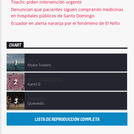
Toachi: piden intervención urgente
Denuncian que pacientes siguen comprando medicinas
en hospitales públicos de Santo Domingo
Ecuador en alerta naranja por el fenómeno de El Niño
CHART
LALA
1
Myke Towers
MI EX TENÍA RAZÓN
2
Karol G
COLUMBIA
3
Quevedo
LISTA DE REPRODUCCIÓN COMPLETA