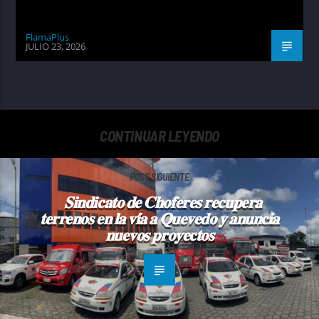
FlamaPlus
JULIO 23, 2026
CONTINUAR LEYENDO
POST SIGUIENTE
𝐒𝐢𝐧𝐝𝐢𝐜𝐚𝐭𝐨 𝐝𝐞 𝐂𝐡𝐨𝐟𝐞𝐫𝐞𝐬 𝐫𝐞𝐜𝐮𝐩𝐞𝐫𝐚
𝐭𝐞𝐫𝐫𝐞𝐧𝐨𝐬 𝐞𝐧 𝐥𝐚 𝐯𝐢́𝐚 𝐚 𝐐𝐮𝐞𝐯𝐞𝐝𝐨 𝐲 𝐚𝐧𝐮𝐧𝐜𝐢𝐚
𝐧𝐮𝐞𝐯𝐨𝐬 𝐩𝐫𝐨𝐲𝐞𝐜𝐭𝐨𝐬