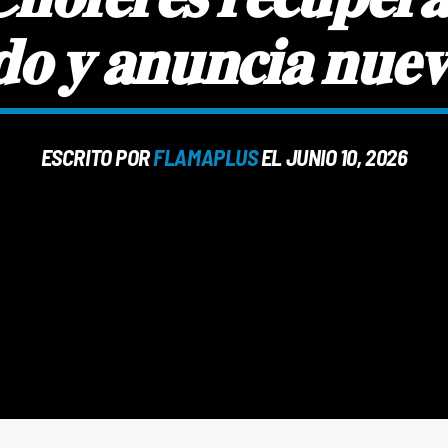
𝐝𝐨 𝐲 𝐚𝐧𝐮𝐧𝐜𝐢𝐚 𝐧𝐮𝐞𝐯
ESCRITO POR
FLAMAPLUS
EL JUNIO 10, 2026