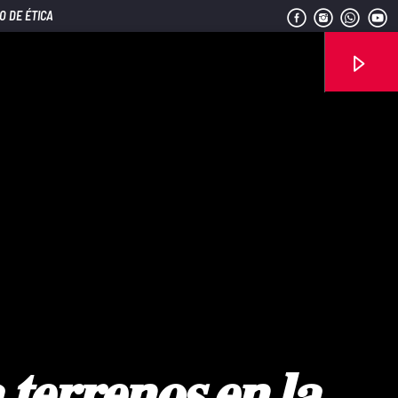
O DE ÉTICA
Señal FM
𝐭𝐞𝐫𝐫𝐞𝐧𝐨𝐬 𝐞𝐧 𝐥𝐚