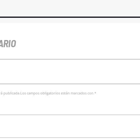
ARIO
erá publicada.Los campos obligatorios están marcados con *