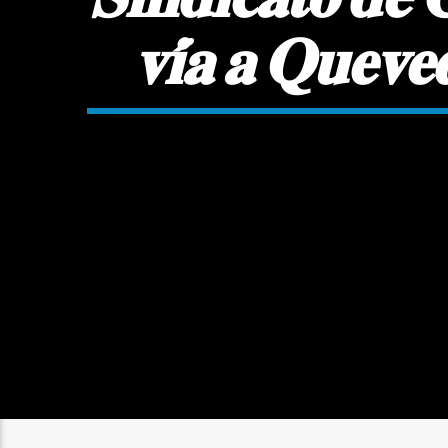
𝐯𝐢́𝐚 𝐚 𝐐𝐮𝐞𝐯𝐞