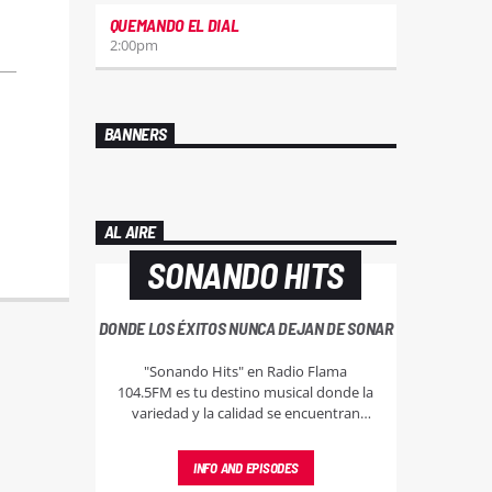
QUEMANDO EL DIAL
2:00
pm
BANNERS
AL AIRE
SONANDO HITS
DONDE LOS ÉXITOS NUNCA DEJAN DE SONAR
"Sonando Hits" en Radio Flama
104.5FM es tu destino musical donde la
variedad y la calidad se encuentran
para ofrecerte una lista ininterrumpida
de éxitos tras éxitos, abarcando todos
INFO AND EPISODES
los géneros y épocas.