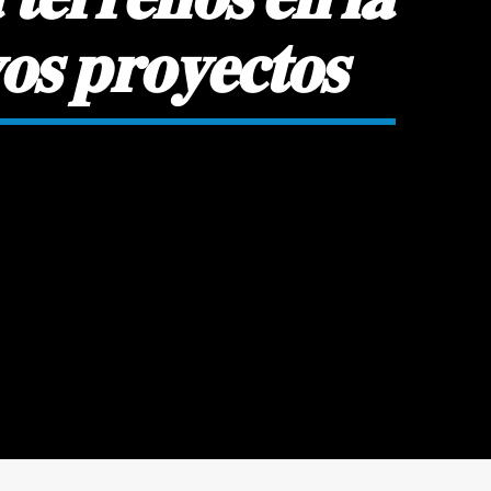
𝐬 𝐩𝐫𝐨𝐲𝐞𝐜𝐭𝐨𝐬