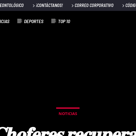
DEONTOLÓGICO
¡CONTÁCTANOS!
CORREO CORPORATIVO
CÓDIG
ICIAS
DEPORTES
TOP 10
NOTICIAS
𝐡𝐨𝐟𝐞𝐫𝐞𝐬 𝐫𝐞𝐜𝐮𝐩𝐞𝐫𝐚 