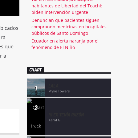
habitantes de Libertad del Toachi:
piden intervención urgente
Denuncian que pacientes siguen
comprando medicinas en hospitales
ubicados
públicos de Santo Domingo
ara
Ecuador en alerta naranja por el
es que
fenómeno de El Niño
r a
CHART
LALA
1
Myke Towers
2
MI EX TENÍA RAZÓN
Karol G