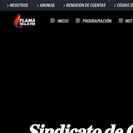
NOSOTROS
ANUNCIA
RENDICIÓN DE CUENTAS
CÓDIGO 
INICIO
PROGRAMACIÓN
NOT
CANCIÓN ACTUAL
TÍTULO
ARTISTA
𝐒𝐢𝐧𝐝𝐢𝐜𝐚𝐭𝐨 𝐝𝐞 