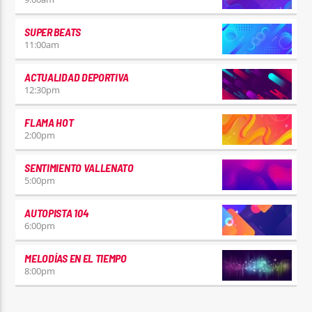
SUPER BEATS
11:00
am
ACTUALIDAD DEPORTIVA
12:30
pm
FLAMA HOT
2:00
pm
SENTIMIENTO VALLENATO
5:00
pm
AUTOPISTA 104
6:00
pm
MELODÍAS EN EL TIEMPO
8:00
pm