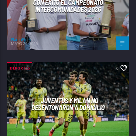
CON ÉXITO EL CAMPEONATO
INTERCOMUNIDADES 2026
FlamaPlus
MAYO 24, 2026
DEPORTES
0
JUVENTUS Y MILÁN NO
DESENTONARON A DOMICILIO