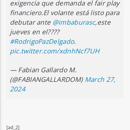
exigencia que demanda el fair play
financiero.El volante está listo para
debutar ante
@imbaburasc
,este
jueves en el????
#RodrigoPazDelgado
.
pic.twitter.com/xdnhNcf7UH
— Fabian Gallardo M.
(@FABIANGALLARDOM)
March 27,
2024
[ad_2]