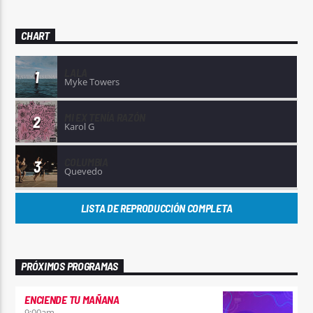
CHART
LALA
1
Myke Towers
MI EX TENÍA RAZÓN
2
Karol G
COLUMBIA
3
Quevedo
LISTA DE REPRODUCCIÓN COMPLETA
PRÓXIMOS PROGRAMAS
ENCIENDE TU MAÑANA
9:00
am