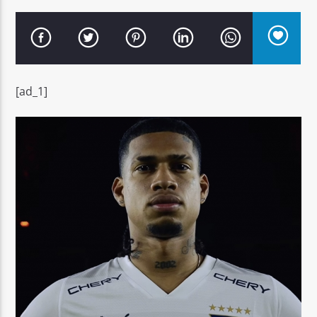
[ad_1]
Señal FM