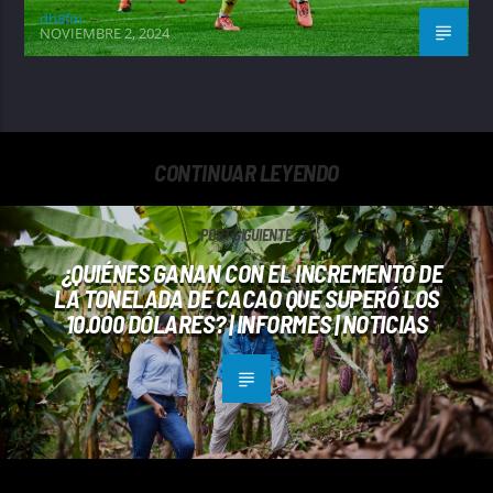
dh8fm
NOVIEMBRE 2, 2024
CONTINUAR LEYENDO
POST SIGUIENTE
¿QUIÉNES GANAN CON EL INCREMENTO DE
LA TONELADA DE CACAO QUE SUPERÓ LOS
10.000 DÓLARES? | INFORMES | NOTICIAS