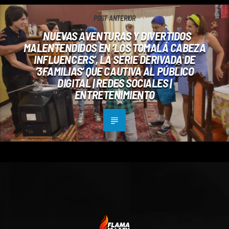
POST ANTERIOR
NUEVAS AVENTURAS Y DIVERTIDOS
MALENTENDIDOS EN ‘LOS TOMALÁ CABEZA
INFLUENCERS’, LA SERIE DERIVADA DE
‘3FAMILIAS’ QUE CAUTIVA AL PÚBLICO
DIGITAL | REDES SOCIALES |
ENTRETENIMIENTO