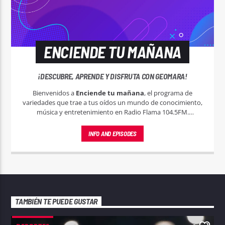
ENCIENDE TU MAÑANA
¡DESCUBRE, APRENDE Y DISFRUTA CON GEOMARA!
Bienvenidos a
Enciende tu mañana
, el programa de
variedades que trae a tus oídos un mundo de conocimiento,
música y entretenimiento en Radio Flama 104.5FM.
Conducido por la carismática Geomara Rodríguez, este
espacio está diseñado para enriquecer, inspirar y entretener
INFO AND EPISODES
a nuestra diversa audiencia.
TAMBIÉN TE PUEDE GUSTAR